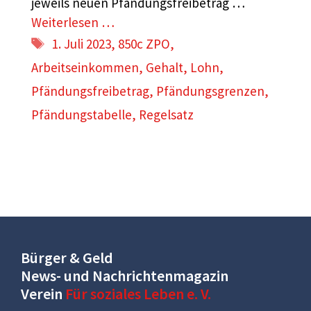
jeweils neuen Pfändungsfreibetrag …
Weiterlesen …
Schlagwörter
1. Juli 2023
,
850c ZPO
,
Arbeitseinkommen
,
Gehalt
,
Lohn
,
Pfändungsfreibetrag
,
Pfändungsgrenzen
,
Pfändungstabelle
,
Regelsatz
Bürger & Geld
News- und Nachrichtenmagazin
Verein
Für soziales Leben e. V.