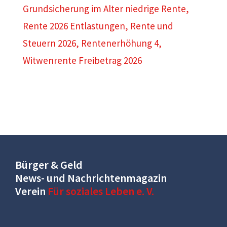
Grundsicherung im Alter niedrige Rente
,
Rente 2026 Entlastungen
,
Rente und
Steuern 2026
,
Rentenerhöhung 4
,
Witwenrente Freibetrag 2026
Bürger & Geld
News- und Nachrichtenmagazin
Verein
Für soziales Leben e. V.