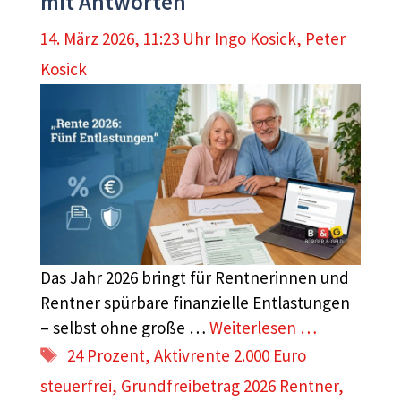
mit Antworten
14. März 2026, 11:23 Uhr
Ingo Kosick
,
Peter
Kosick
Das Jahr 2026 bringt für Rentnerinnen und
Rentner spürbare finanzielle Entlastungen
– selbst ohne große …
Weiterlesen …
Schlagwörter
24 Prozent
,
Aktivrente 2.000 Euro
steuerfrei
,
Grundfreibetrag 2026 Rentner
,