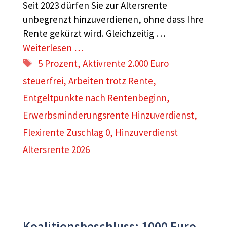
Seit 2023 dürfen Sie zur Altersrente
unbegrenzt hinzuverdienen, ohne dass Ihre
Rente gekürzt wird. Gleichzeitig …
Weiterlesen …
Schlagwörter
5 Prozent
,
Aktivrente 2.000 Euro
steuerfrei
,
Arbeiten trotz Rente
,
Entgeltpunkte nach Rentenbeginn
,
Erwerbsminderungsrente Hinzuverdienst
,
Flexirente Zuschlag 0
,
Hinzuverdienst
Altersrente 2026
Koalitionsbeschluss: 1000 Euro