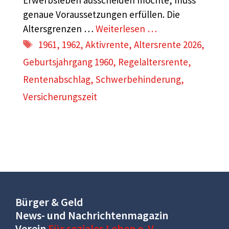
genaue Voraussetzungen erfüllen. Die
Altersgrenzen …
Weiterlesen …
Schlagwörter
1961
,
1962
,
Aktivrente
,
Altersrente 2026
,
Geburtsjahrgang 1960
,
Regelaltersrente
,
Rentenabschlag
,
Schwerbehinderung
,
Versicherungszeit
Bürger & Geld
News- und Nachrichtenmagazin
Verein
Für soziales Leben e. V.