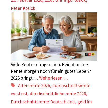
25. Februar 2026, 11:05 Uhr
Ingo Kosick
,
Peter Kosick
Viele Rentner fragen sich: Reicht meine
Rente morgen noch für ein gutes Leben?
2026 bringt …
Weiterlesen …
Schlagwörter
Altersrente 2026
,
durch­schnitts­rente
west ost
,
durchschnittliche rente 2026
,
Durchschnittsrente Deutschland
,
geld im