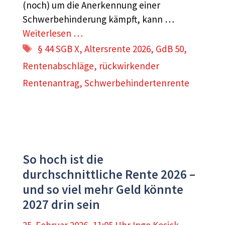
(noch) um die Anerkennung einer
Schwerbehinderung kämpft, kann …
Weiterlesen …
Schlagwörter
§ 44 SGB X
,
Altersrente 2026
,
GdB 50
,
Rentenabschläge
,
rückwirkender
Rentenantrag
,
Schwerbehindertenrente
So hoch ist die
durchschnittliche Rente 2026 –
und so viel mehr Geld könnte
2027 drin sein