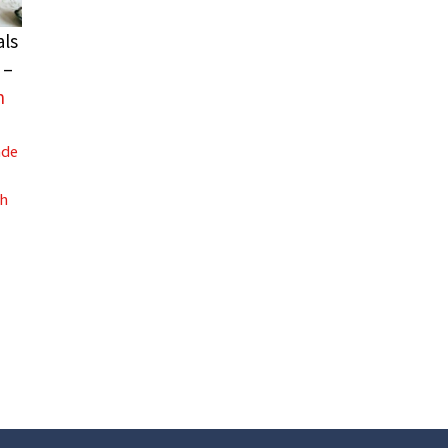
als
 –
n
nde
ch