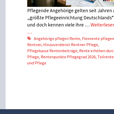
Pflegende Angehörige gelten seit Jahren 
„größte Pflegeeinrichtung Deutschlands“
und doch kennen viele ihre …
Weiterlese
…
Schlagwörter
Angehörige pflegen Rente
,
Flexirente pflege
Rentner
,
Hinzuverdienst Rentner Pflege
,
Pflegekasse Rentenbeiträge
,
Rente erhöhen dur
Pflege
,
Rentenpunkte Pflegegrad 2026
,
Teilrente
und Pflege