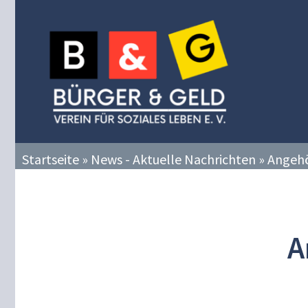
Zum
Inhalt
springen
Startseite
»
News - Aktuelle Nachrichten
»
Angehö
A