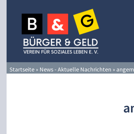
Zum
Inhalt
springen
Startseite
»
News - Aktuelle Nachrichten
»
angem
a