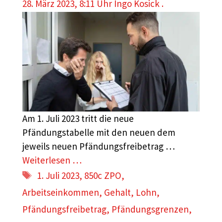
28. März 2023, 8:11 Uhr
Ingo Kosick .
Am 1. Juli 2023 tritt die neue
Pfändungstabelle mit den neuen dem
jeweils neuen Pfändungsfreibetrag …
Weiterlesen …
Schlagwörter
1. Juli 2023
,
850c ZPO
,
Arbeitseinkommen
,
Gehalt
,
Lohn
,
Pfändungsfreibetrag
,
Pfändungsgrenzen
,