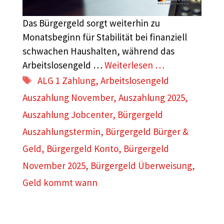
Das Bürgergeld sorgt weiterhin zu
Monatsbeginn für Stabilität bei finanziell
schwachen Haushalten, während das
Arbeitslosengeld …
Weiterlesen …
Schlagwörter
ALG 1 Zahlung
,
Arbeitslosengeld
Auszahlung November
,
Auszahlung 2025
,
Auszahlung Jobcenter
,
Bürgergeld
Auszahlungstermin
,
Bürgergeld Bürger &
Geld
,
Bürgergeld Konto
,
Bürgergeld
November 2025
,
Bürgergeld Überweisung
,
Geld kommt wann