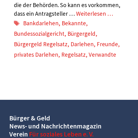
die der Behörden. So kann es vorkommen,
dass ein Antragsteller …
Weiterlesen …
Schlagwörter
Bankdarlehen
,
Bekannte
,
Bundessozialgericht
,
Bürgergeld
,
Bürgergeld Regelsatz
,
Darlehen
,
Freunde
,
privates Darlehen
,
Regelsatz
,
Verwandte
Bürger & Geld
News- und Nachrichtenmagazin
Verein
Für soziales Leben e. V.