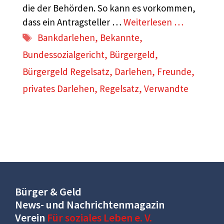
die der Behörden. So kann es vorkommen,
dass ein Antragsteller …
Weiterlesen …
Schlagwörter
Bankdarlehen
,
Bekannte
,
Bundessozialgericht
,
Bürgergeld
,
Bürgergeld Regelsatz
,
Darlehen
,
Freunde
,
privates Darlehen
,
Regelsatz
,
Verwandte
Bürger & Geld
News- und Nachrichtenmagazin
Verein
Für soziales Leben e. V.