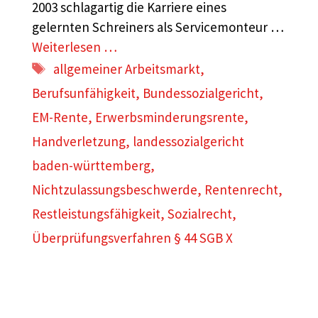
2003 schlagartig die Karriere eines
gelernten Schreiners als Servicemonteur …
Weiterlesen …
Schlagwörter
allgemeiner Arbeitsmarkt
,
Berufsunfähigkeit
,
Bundessozialgericht
,
EM-Rente
,
Erwerbsminderungsrente
,
Handverletzung
,
landessozialgericht
baden-württemberg
,
Nichtzulassungsbeschwerde
,
Rentenrecht
,
Restleistungsfähigkeit
,
Sozialrecht
,
Überprüfungsverfahren § 44 SGB X