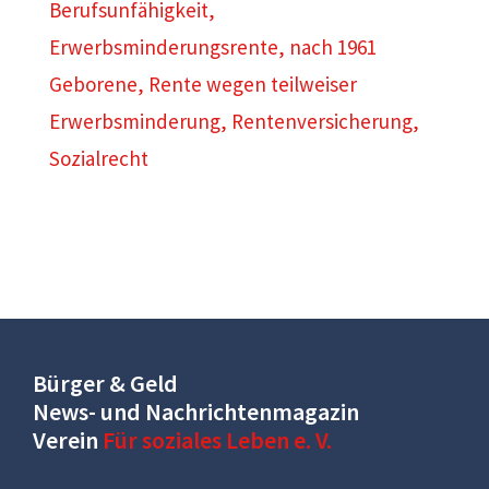
Berufsunfähigkeit
,
Erwerbsminderungsrente
,
nach 1961
Geborene
,
Rente wegen teilweiser
Erwerbsminderung
,
Rentenversicherung
,
Sozialrecht
Bürger & Geld
News- und Nachrichtenmagazin
Verein
Für soziales Leben e. V.