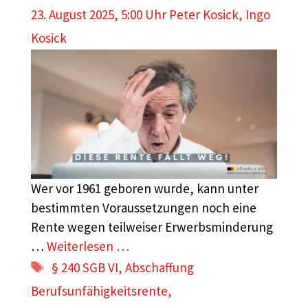
23. August 2025, 5:00 Uhr
Peter Kosick
,
Ingo
Kosick
Wer vor 1961 geboren wurde, kann unter
bestimmten Voraussetzungen noch eine
Rente wegen teilweiser Erwerbsminderung
…
Weiterlesen …
Schlagwörter
§ 240 SGB VI
,
Abschaffung
Berufsunfähigkeitsrente
,