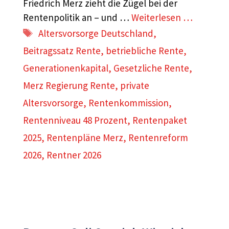
Friedrich Merz zieht die Zügel bei der
Rentenpolitik an – und …
Weiterlesen …
Schlagwörter
Altersvorsorge Deutschland
,
Beitragssatz Rente
,
betriebliche Rente
,
Generationenkapital
,
Gesetzliche Rente
,
Merz Regierung Rente
,
private
Altersvorsorge
,
Rentenkommission
,
Rentenniveau 48 Prozent
,
Rentenpaket
2025
,
Rentenpläne Merz
,
Rentenreform
2026
,
Rentner 2026