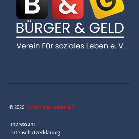
© 2026
Für soziales Leben e. V.
Impressum
Datenschutzerklärung