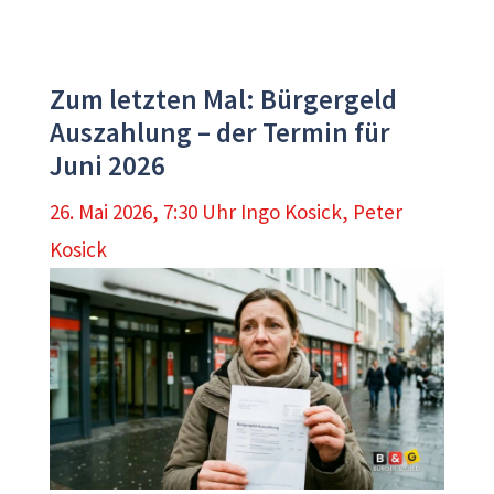
Zum letzten Mal: Bürgergeld
Auszahlung – der Termin für
Juni 2026
26. Mai 2026, 7:30 Uhr
Ingo Kosick
,
Peter
Kosick