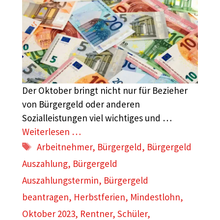
Der Oktober bringt nicht nur für Bezieher
von Bürgergeld oder anderen
Sozialleistungen viel wichtiges und …
Weiterlesen …
Schlagwörter
Arbeitnehmer
,
Bürgergeld
,
Bürgergeld
Auszahlung
,
Bürgergeld
Auszahlungstermin
,
Bürgergeld
beantragen
,
Herbstferien
,
Mindestlohn
,
Oktober 2023
,
Rentner
,
Schüler
,