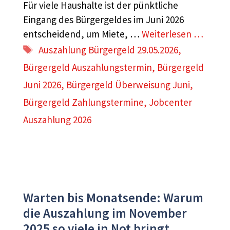
Für viele Haushalte ist der pünktliche
Eingang des Bürgergeldes im Juni 2026
entscheidend, um Miete, …
Weiterlesen …
Schlagwörter
Auszahlung Bürgergeld 29.05.2026
,
Bürgergeld Auszahlungstermin
,
Bürgergeld
Juni 2026
,
Bürgergeld Überweisung Juni
,
Bürgergeld Zahlungstermine
,
Jobcenter
Auszahlung 2026
Warten bis Monatsende: Warum
die Auszahlung im November
2025 so viele in Not bringt