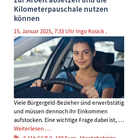
Kilometerpauschale nutzen
können
15. Januar 2025, 7:33 Uhr
Ingo Kosick .
Viele Bürgergeld-Bezieher sind erwerbstätig
und müssen dennoch ihr Einkommen
aufstocken. Eine wichtige Frage dabei ist, …
Weiterlesen …
Schlagwörter