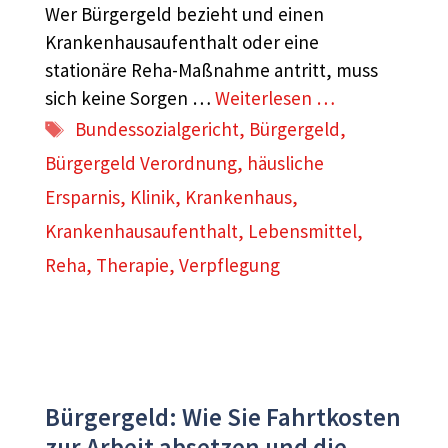
Wer Bürgergeld bezieht und einen
Krankenhausaufenthalt oder eine
stationäre Reha-Maßnahme antritt, muss
sich keine Sorgen …
Weiterlesen …
Schlagwörter
Bundessozialgericht
,
Bürgergeld
,
Bürgergeld Verordnung
,
häusliche
Ersparnis
,
Klinik
,
Krankenhaus
,
Krankenhausaufenthalt
,
Lebensmittel
,
Reha
,
Therapie
,
Verpflegung
Bürgergeld: Wie Sie Fahrtkosten
zur Arbeit absetzen und die