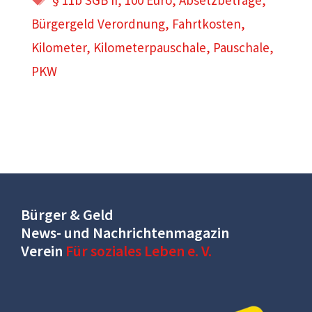
§ 11b SGB II
,
100 Euro
,
Absetzbeträge
,
Bürgergeld Verordnung
,
Fahrtkosten
,
Kilometer
,
Kilometerpauschale
,
Pauschale
,
PKW
Bürger & Geld
News- und Nachrichtenmagazin
Verein
Für soziales Leben e. V.