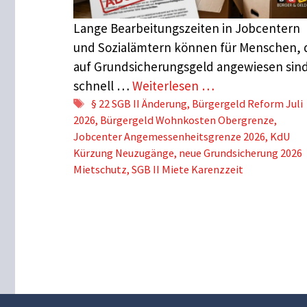
Lange Bearbeitungszeiten in Jobcentern
und Sozialämtern können für Menschen, 
auf Grundsicherungsgeld angewiesen sin
schnell …
Weiterlesen …
Schlagwörter
§ 22 SGB II Änderung
,
Bürgergeld Reform Juli
2026
,
Bürgergeld Wohnkosten Obergrenze
,
Jobcenter Angemessenheitsgrenze 2026
,
KdU
Kürzung Neuzugänge
,
neue Grundsicherung 2026
Mietschutz
,
SGB II Miete Karenzzeit