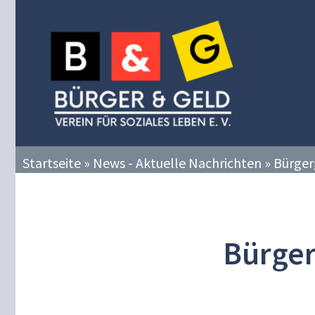
Zum
Inhalt
springen
Startseite
»
News - Aktuelle Nachrichten
»
Bürger
Bürge