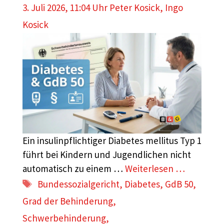
3. Juli 2026, 11:04 Uhr
Peter Kosick
,
Ingo
Kosick
Ein insulinpflichtiger Diabetes mellitus Typ 1
führt bei Kindern und Jugendlichen nicht
automatisch zu einem …
Weiterlesen …
Schlagwörter
Bundessozialgericht
,
Diabetes
,
GdB 50
,
Grad der Behinderung
,
Schwerbehinderung
,