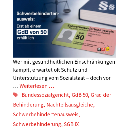
Wer mit gesundheitlichen Einschränkungen
kämpft, erwartet oft Schutz und
Unterstützung vom Sozialstaat – doch vor
…
Weiterlesen …
Schlagwörter
Bundessozialgericht
,
GdB 50
,
Grad der
Behinderung
,
Nachteilsausgleiche
,
Schwerbehindertenausweis
,
Schwerbehinderung
,
SGB IX