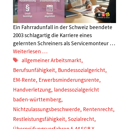
Ein Fahrradunfall in der Schweiz beendete
2003 schlagartig die Karriere eines
gelernten Schreiners als Servicemonteur …
Weiterlesen …
Schlagwörter
allgemeiner Arbeitsmarkt
,
Berufsunfähigkeit
,
Bundessozialgericht
,
EM-Rente
,
Erwerbsminderungsrente
,
Handverletzung
,
landessozialgericht
baden-württemberg
,
Nichtzulassungsbeschwerde
,
Rentenrecht
,
Restleistungsfähigkeit
,
Sozialrecht
,
Überprüfungsverfahren § 44 SGB X