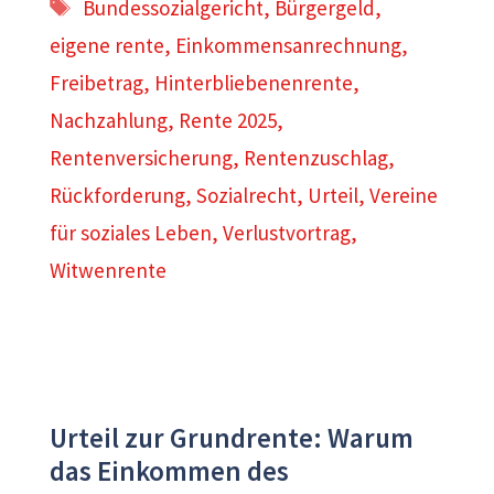
Schlagwörter
Bundessozialgericht
,
Bürgergeld
,
eigene rente
,
Einkommensanrechnung
,
Freibetrag
,
Hinterbliebenenrente
,
Nachzahlung
,
Rente 2025
,
Rentenversicherung
,
Rentenzuschlag
,
Rückforderung
,
Sozialrecht
,
Urteil
,
Vereine
für soziales Leben
,
Verlustvortrag
,
Witwenrente
Urteil zur Grundrente: Warum
das Einkommen des