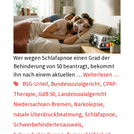
Wer wegen Schlafapnoe einen Grad der
Behinderung von 50 beantragt, bekommt
ihn nach einem aktuellen …
Weiterlesen …
Schlagwörter
BSG-Urteil
,
Bundessozialgericht
,
CPAP-
Therapie
,
GdB 50
,
Landessozialgericht
Niedersachsen-Bremen
,
Narkolepsie
,
nasale Überdruckbeatmung
,
Schlafapnoe
,
Schwerbehindertenausweis
,