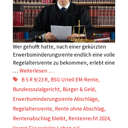
Wer gehofft hatte, nach einer gekürzten
Erwerbsminderungsrente endlich eine volle
Regelaltersrente zu bekommen, erlebt eine
…
Weiterlesen …
Schlagwörter
B 5 R 9/23 R
,
BSG Urteil EM-Rente
,
Bundessozialgericht
,
Bürger & Geld
,
Erwerbsminderungsrente Abschläge
,
Regelaltersrente
,
Rente ohne Abschlag
,
Rentenabschlag bleibt
,
Rentenrecht 2024
,
Verein Für soziales Leben e.V.