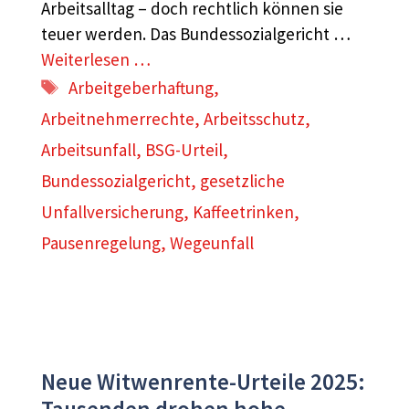
Arbeitsalltag – doch rechtlich können sie
teuer werden. Das Bundessozialgericht …
Weiterlesen …
Schlagwörter
Arbeitgeberhaftung
,
Arbeitnehmerrechte
,
Arbeitsschutz
,
Arbeitsunfall
,
BSG-Urteil
,
Bundessozialgericht
,
gesetzliche
Unfallversicherung
,
Kaffeetrinken
,
Pausenregelung
,
Wegeunfall
Neue Witwenrente-Urteile 2025:
Tausenden drohen hohe