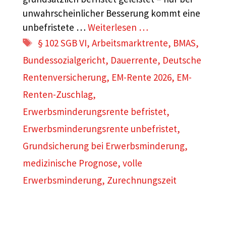
unwahrscheinlicher Besserung kommt eine
unbefristete …
Weiterlesen …
Schlagwörter
§ 102 SGB VI
,
Arbeitsmarktrente
,
BMAS
,
Bundessozialgericht
,
Dauerrente
,
Deutsche
Rentenversicherung
,
EM-Rente 2026
,
EM-
Renten-Zuschlag
,
Erwerbsminderungsrente befristet
,
Erwerbsminderungsrente unbefristet
,
Grundsicherung bei Erwerbsminderung
,
medizinische Prognose
,
volle
Erwerbsminderung
,
Zurechnungszeit