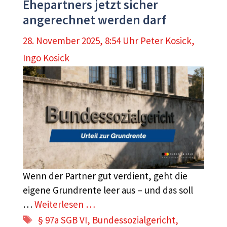
Ehepartners jetzt sicher
angerechnet werden darf
28. November 2025, 8:54 Uhr
Peter Kosick
,
Ingo Kosick
Wenn der Partner gut verdient, geht die
eigene Grundrente leer aus – und das soll
…
Weiterlesen …
Schlagwörter
§ 97a SGB VI
,
Bundessozialgericht
,