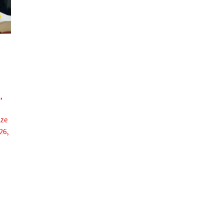
t
,
nze
26
,