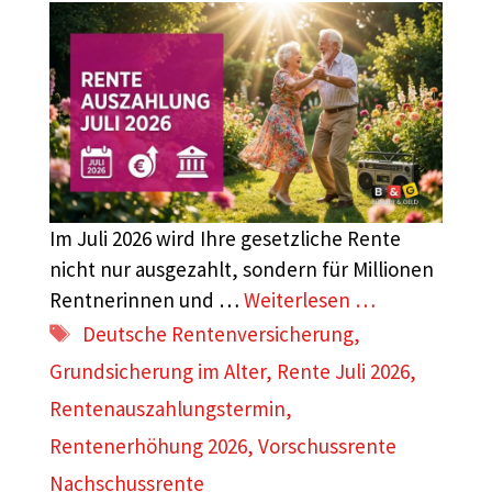
Im Juli 2026 wird Ihre gesetzliche Rente
nicht nur ausgezahlt, sondern für Millionen
Rentnerinnen und …
Weiterlesen …
Schlagwörter
Deutsche Rentenversicherung
,
Grundsicherung im Alter
,
Rente Juli 2026
,
Rentenauszahlungstermin
,
Rentenerhöhung 2026
,
Vorschussrente
Nachschussrente