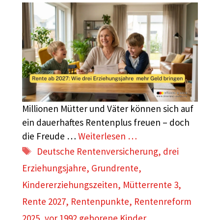
Millionen Mütter und Väter können sich auf
ein dauerhaftes Rentenplus freuen – doch
die Freude …
Weiterlesen …
Schlagwörter
Deutsche Rentenversicherung
,
drei
Erziehungsjahre
,
Grundrente
,
Kindererziehungszeiten
,
Mütterrente 3
,
Rente 2027
,
Rentenpunkte
,
Rentenreform
2025
,
vor 1992 geborene Kinder