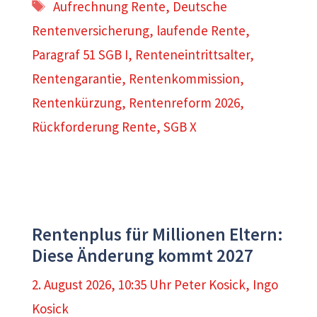
Schlagwörter
Aufrechnung Rente
,
Deutsche
Rentenversicherung
,
laufende Rente
,
Paragraf 51 SGB I
,
Renteneintrittsalter
,
Rentengarantie
,
Rentenkommission
,
Rentenkürzung
,
Rentenreform 2026
,
Rückforderung Rente
,
SGB X
Rentenplus für Millionen Eltern:
Diese Änderung kommt 2027
2. August 2026, 10:35 Uhr
Peter Kosick
,
Ingo
Kosick