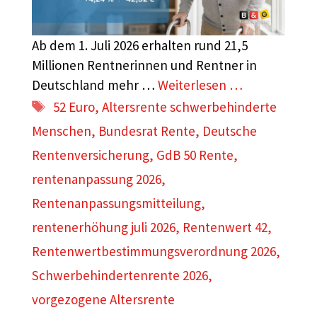
Ab dem 1. Juli 2026 erhalten rund 21,5
Millionen Rentnerinnen und Rentner in
Deutschland mehr …
Weiterlesen …
Schlagwörter
52 Euro
,
Altersrente schwerbehinderte
Menschen
,
Bundesrat Rente
,
Deutsche
Rentenversicherung
,
GdB 50 Rente
,
rentenanpassung 2026
,
Rentenanpassungsmitteilung
,
rentenerhöhung juli 2026
,
Rentenwert 42
,
Rentenwertbestimmungsverordnung 2026
,
Schwerbehindertenrente 2026
,
vorgezogene Altersrente