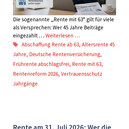
Die sogenannte „Rente mit 63“ gilt für viele
als Versprechen: Wer 45 Jahre Beiträge
eingezahlt …
Weiterlesen …
Schlagwörter
Abschaffung Rente ab 63
,
Altersrente 45
Jahre
,
Deutsche Rentenversicherung
,
Frührente abschlagsfrei
,
Rente mit 63
,
Rentenreform 2026
,
Vertrauensschutz
Jahrgänge
Rente am 31. Juli 2026: Wer die