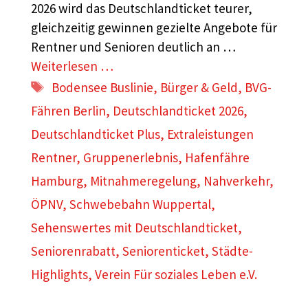
2026 wird das Deutschlandticket teurer,
gleichzeitig gewinnen gezielte Angebote für
Rentner und Senioren deutlich an …
Weiterlesen …
Schlagwörter
Bodensee Buslinie
,
Bürger & Geld
,
BVG-
Fähren Berlin
,
Deutschlandticket 2026
,
Deutschlandticket Plus
,
Extraleistungen
Rentner
,
Gruppenerlebnis
,
Hafenfähre
Hamburg
,
Mitnahmeregelung
,
Nahverkehr
,
ÖPNV
,
Schwebebahn Wuppertal
,
Sehenswertes mit Deutschlandticket
,
Seniorenrabatt
,
Seniorenticket
,
Städte-
Highlights
,
Verein Für soziales Leben e.V.