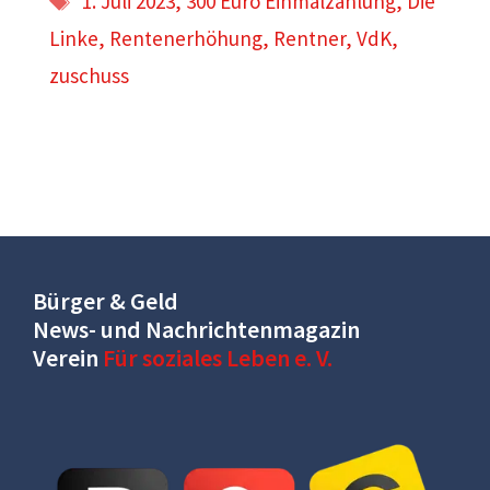
1. Juli 2023
,
300 Euro Einmalzahlung
,
Die
Linke
,
Rentenerhöhung
,
Rentner
,
VdK
,
zuschuss
Bürger & Geld
News- und Nachrichtenmagazin
Verein
Für soziales Leben e. V.