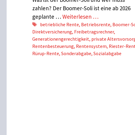
zahlen? Der Boomer-Soli ist eine ab 2026
geplante …
Weiterlesen …
Schlagwörter
betriebliche Rente
,
Betriebsrente
,
Boomer-So
Direktversicherung
,
Freibetragsrechner
,
Generationengerechtigkeit
,
private Altersvorsor
Rentenbesteuerung
,
Rentensystem
,
Riester-Ren
Rürup-Rente
,
Sonderabgabe
,
Sozialabgabe