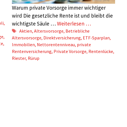
Warum private Vorsorge immer wichtiger
wird Die gesetzliche Rente ist und bleibt die
wichtigste Säule …
Weiterlesen …
li
,
Schlagwörter
Aktien
,
Altersvorsorge
,
Betriebliche
ge
,
Altersvorsorge
,
Direktversicherung
,
ETF-Sparplan
,
te
,
Immobilien
,
Nettorentenniveau
,
private
Rentenversicherung
,
Private Vorsorge
,
Rentenlücke
,
Riester
,
Rürup