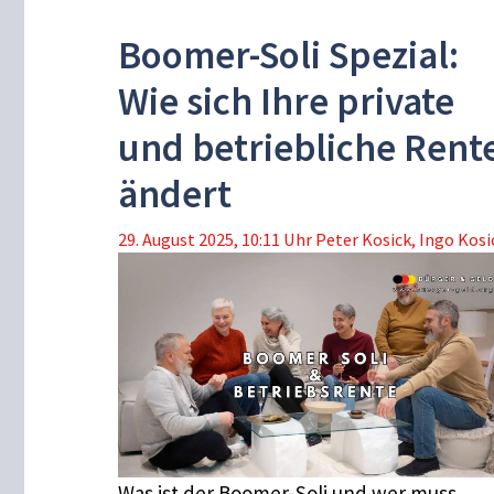
Boomer-Soli Spezial:
Wie sich Ihre private
und betriebliche Rent
ändert
29. August 2025, 10:11 Uhr
Peter Kosick
,
Ingo Kosi
Was ist der Boomer-Soli und wer muss