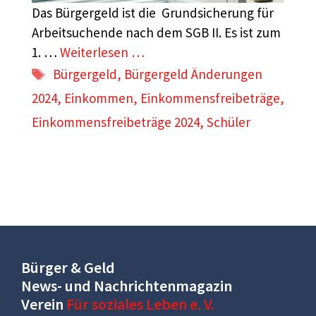
Das Bürgergeld ist die Grundsicherung für
Arbeitsuchende nach dem SGB II. Es ist zum
1. …
Weiterlesen …
Schlagwörter
Bürgergeld
,
Bürgergeld Änderungen
2024
,
Einkommen
,
Einkommensfreibeträge
,
Einkommensfreibeträge 2024
,
Schüler
Bürger & Geld
News- und Nachrichtenmagazin
Verein
Für soziales Leben e. V.