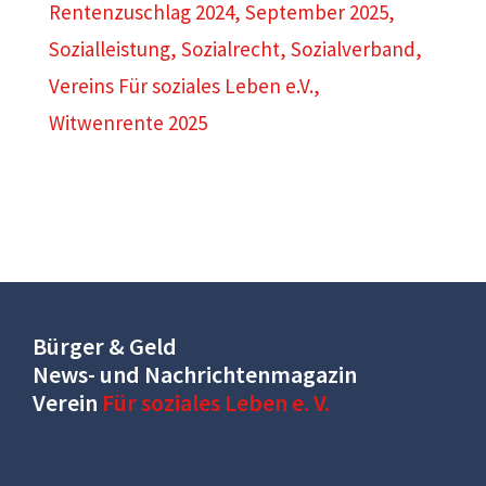
Rentenzuschlag 2024
,
September 2025
,
Sozialleistung
,
Sozialrecht
,
Sozialverband
,
Vereins Für soziales Leben e.V.
,
Witwenrente 2025
Bürger & Geld
News- und Nachrichtenmagazin
Verein
Für soziales Leben e. V.