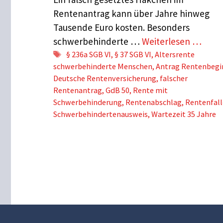
Rentenantrag kann über Jahre hinweg
Tausende Euro kosten. Besonders
schwerbehinderte …
Weiterlesen …
Schlagwörter
§ 236a SGB VI
,
§ 37 SGB VI
,
Altersrente
schwerbehinderte Menschen
,
Antrag Rentenbegi
Deutsche Rentenversicherung
,
falscher
Rentenantrag
,
GdB 50
,
Rente mit
Schwerbehinderung
,
Rentenabschlag
,
Rentenfall
Schwerbehindertenausweis
,
Wartezeit 35 Jahre