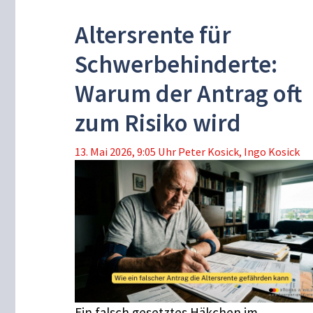
Altersrente für
Schwerbehinderte:
Warum der Antrag oft
zum Risiko wird
13. Mai 2026, 9:05 Uhr
Peter Kosick
,
Ingo Kosick
Ein falsch gesetztes Häkchen im