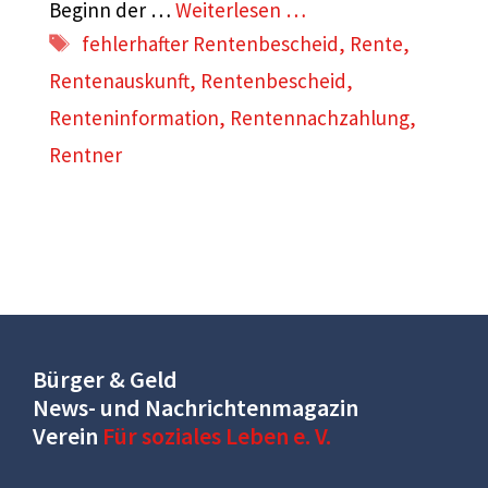
Beginn der …
Weiterlesen …
Schlagwörter
fehlerhafter Rentenbescheid
,
Rente
,
Rentenauskunft
,
Rentenbescheid
,
Renteninformation
,
Rentennachzahlung
,
Rentner
Bürger & Geld
News- und Nachrichtenmagazin
Verein
Für soziales Leben e. V.