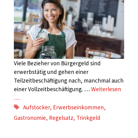
Viele Bezieher von Bürgergeld sind
erwerbstätig und gehen einer
Teilzeitbeschäftigung nach, manchmal auch
einer Vollzeitbeschäftigung. …
Weiterlesen
…
Schlagwörter
Aufstocker
,
Erwerbseinkommen
,
Gastronomie
,
Regelsatz
,
Trinkgeld