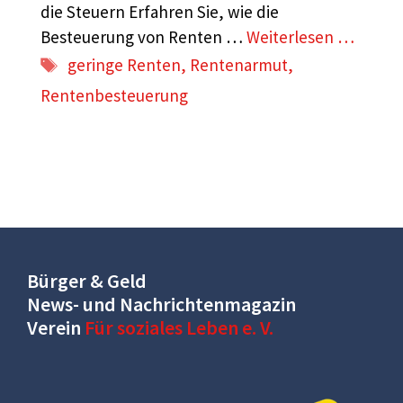
die Steuern Erfahren Sie, wie die
Besteuerung von Renten …
Weiterlesen …
Schlagwörter
geringe Renten
,
Rentenarmut
,
Rentenbesteuerung
Bürger & Geld
News- und Nachrichtenmagazin
Verein
Für soziales Leben e. V.