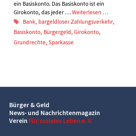
ein Basiskonto. Das Basiskonto ist ein
Girokonto, das jeder …
Weiterlesen …
Schlagwörter
Bank
,
bargeldloser Zahlungsverkehr
,
Basiskonto
,
Bürgergeld
,
Girokonto
,
Grundrechte
,
Sparkasse
Bürger & Geld
News- und Nachrichtenmagazin
Verein
Für soziales Leben e. V.