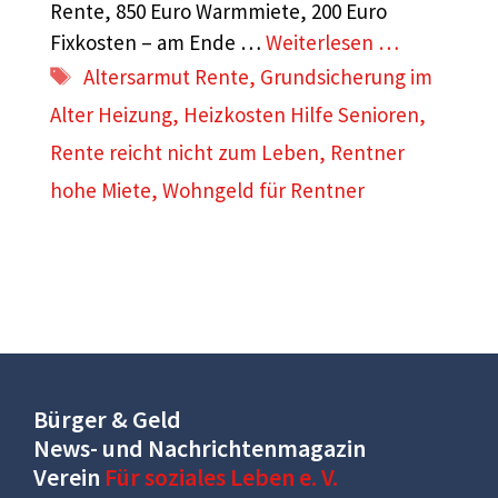
Rente, 850 Euro Warmmiete, 200 Euro
Fixkosten – am Ende …
Weiterlesen …
Schlagwörter
Altersarmut Rente
,
Grundsicherung im
Alter Heizung
,
Heizkosten Hilfe Senioren
,
Rente reicht nicht zum Leben
,
Rentner
hohe Miete
,
Wohngeld für Rentner
Bürger & Geld
News- und Nachrichtenmagazin
Verein
Für soziales Leben e. V.