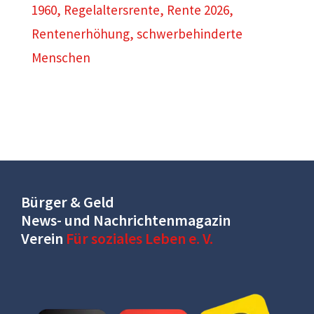
1960
,
Regelaltersrente
,
Rente 2026
,
Rentenerhöhung
,
schwerbehinderte
Menschen
Bürger & Geld
News- und Nachrichtenmagazin
Verein
Für soziales Leben e. V.