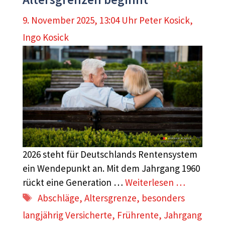
9. November 2025, 13:04 Uhr
Peter Kosick
,
Ingo Kosick
2026 steht für Deutschlands Rentensystem
ein Wendepunkt an. Mit dem Jahrgang 1960
rückt eine Generation …
Weiterlesen …
Schlagwörter
Abschläge
,
Altersgrenze
,
besonders
langjährig Versicherte
,
Frührente
,
Jahrgang