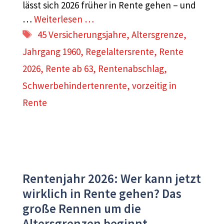
lässt sich 2026 früher in Rente gehen – und
…
Weiterlesen …
Schlagwörter
45 Versicherungsjahre
,
Altersgrenze
,
Jahrgang 1960
,
Regelaltersrente
,
Rente
2026
,
Rente ab 63
,
Rentenabschlag
,
Schwerbehindertenrente
,
vorzeitig in
Rente
Rentenjahr 2026: Wer kann jetzt
wirklich in Rente gehen? Das
große Rennen um die
Altersgrenzen beginnt