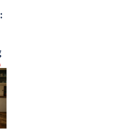
:
g
k