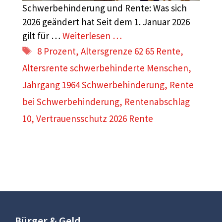
Schwerbehinderung und Rente: Was sich
2026 geändert hat Seit dem 1. Januar 2026
gilt für …
Weiterlesen …
Schlagwörter
8 Prozent
,
Altersgrenze 62 65 Rente
,
Altersrente schwerbehinderte Menschen
,
Jahrgang 1964 Schwerbehinderung
,
Rente
bei Schwerbehinderung
,
Rentenabschlag
10
,
Vertrauensschutz 2026 Rente
Bürger & Geld