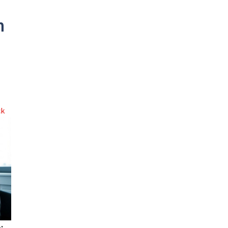
n
ck
: