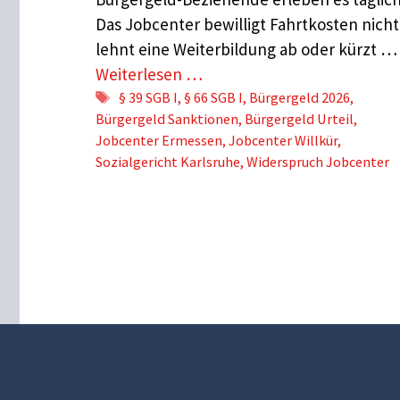
Das Jobcenter bewilligt Fahrtkosten nicht
lehnt eine Weiterbildung ab oder kürzt …
Weiterlesen …
Schlagwörter
§ 39 SGB I
,
§ 66 SGB I
,
Bürgergeld 2026
,
Bürgergeld Sanktionen
,
Bürgergeld Urteil
,
Jobcenter Ermessen
,
Jobcenter Willkür
,
Sozialgericht Karlsruhe
,
Widerspruch Jobcenter