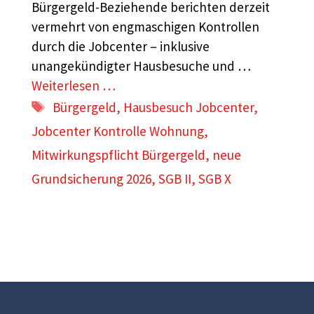
Bürgergeld-Beziehende berichten derzeit
vermehrt von engmaschigen Kontrollen
durch die Jobcenter – inklusive
unangekündigter Hausbesuche und …
Weiterlesen …
Schlagwörter
Bürgergeld
,
Hausbesuch Jobcenter
,
Jobcenter Kontrolle Wohnung
,
Mitwirkungspflicht Bürgergeld
,
neue
Grundsicherung 2026
,
SGB II
,
SGB X