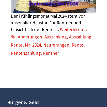
Der Frühlingsmonat Mai 2024 steht vor
unser aller Haustür. Für Rentner und
hinsichtlich der Rente …
Weiterlesen …
Schlagwörter
Änderungen
,
Auszahlung
,
Auszahlung
Rente
,
Mai 2024
,
Neurerungen
,
Rente
,
Rentenzahlung
,
Rentner
Bürger & Geld