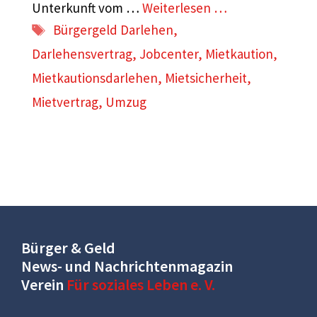
Unterkunft vom …
Weiterlesen …
Schlagwörter
Bürgergeld Darlehen
,
Darlehensvertrag
,
Jobcenter
,
Mietkaution
,
Mietkautionsdarlehen
,
Mietsicherheit
,
Mietvertrag
,
Umzug
Bürger & Geld
News- und Nachrichtenmagazin
Verein
Für soziales Leben e. V.