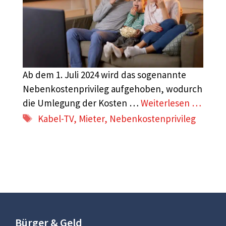
Ab dem 1. Juli 2024 wird das sogenannte
Nebenkostenprivileg aufgehoben, wodurch
die Umlegung der Kosten …
Weiterlesen …
Schlagwörter
Kabel-TV
,
Mieter
,
Nebenkostenprivileg
Bürger & Geld