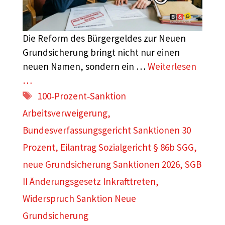
Die Reform des Bürgergeldes zur Neuen
Grundsicherung bringt nicht nur einen
neuen Namen, sondern ein …
Weiterlesen
…
Schlagwörter
100‑Prozent‑Sanktion
Arbeitsverweigerung
,
Bundesverfassungsgericht Sanktionen 30
Prozent
,
Eilantrag Sozialgericht § 86b SGG
,
neue Grundsicherung Sanktionen 2026
,
SGB
II Änderungsgesetz Inkrafttreten
,
Widerspruch Sanktion Neue
Grundsicherung