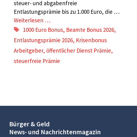
steuer- und abgabenfreie
Entlastungsprämie bis zu 1.000 Euro, die …
Weiterlesen …
Schlagwörter
1000 Euro Bonus
,
Beamte Bonus 2026
,
Entlastungsprämie 2026
,
Krisenbonus
Arbeitgeber
,
öffentlicher Dienst Prämie
,
steuerfreie Prämie
Bürger & Geld
News- und Nachrichtenmagazin