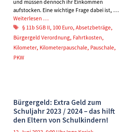
und müssen dennoch ihr Einkommen
aufstocken. Eine wichtige Frage dabei ist, …
Weiterlesen …
Schlagwörter
§ 11b SGB II
,
100 Euro
,
Absetzbeträge
,
Bürgergeld Verordnung
,
Fahrtkosten
,
Kilometer
,
Kilometerpauschale
,
Pauschale
,
PKW
Bürgergeld: Extra Geld zum
Schuljahr 2023 / 2024 – das hilft
den Eltern von Schulkindern!