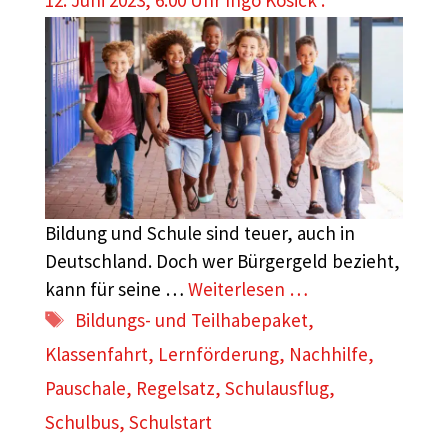
12. Juni 2023, 6:00 Uhr
Ingo Kosick .
Bildung und Schule sind teuer, auch in
Deutschland. Doch wer Bürgergeld bezieht,
kann für seine …
Weiterlesen …
Schlagwörter
Bildungs- und Teilhabepaket
,
Klassenfahrt
,
Lernförderung
,
Nachhilfe
,
Pauschale
,
Regelsatz
,
Schulausflug
,
Schulbus
,
Schulstart