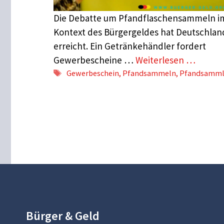
Die Debatte um Pfandflaschensammeln i
Kontext des Bürgergeldes hat Deutschlan
erreicht. Ein Getränkehändler fordert
Gewerbescheine …
Weiterlesen …
Schlagwörter
Gewerbeschein
,
Pfandsammeln
,
Pfandsamml
Bürger & Geld