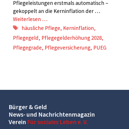
Pflegeleistungen erstmals automatisch –
gekoppelt an die Kerninflation der …
Weiterlesen …
Schlagwörter
häusliche Pflege
,
Kerninflation
,
Pflegegeld
,
Pflegegelderhöhung 2028
,
Pflegegrade
,
Pflegeversicherung
,
PUEG
Bürger & Geld
News- und Nachrichtenmagazin
Verein
Für soziales Leben e. V.