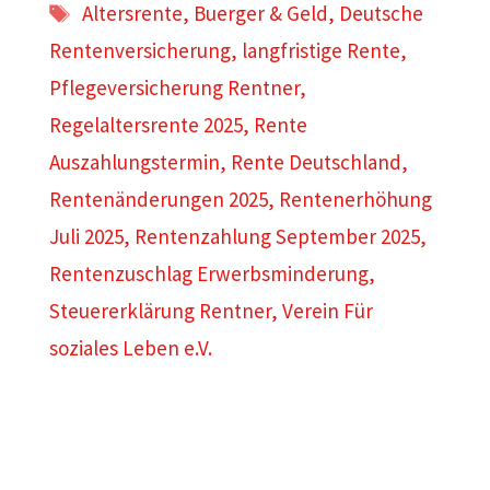
Schlagwörter
Altersrente
,
Buerger & Geld
,
Deutsche
Rentenversicherung
,
langfristige Rente
,
Pflegeversicherung Rentner
,
Regelaltersrente 2025
,
Rente
Auszahlungstermin
,
Rente Deutschland
,
Rentenänderungen 2025
,
Rentenerhöhung
Juli 2025
,
Rentenzahlung September 2025
,
Rentenzuschlag Erwerbsminderung
,
Steuererklärung Rentner
,
Verein Für
soziales Leben e.V.