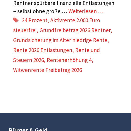
Rentner spürbare finanzielle Entlastungen
– selbst ohne große …
Weiterlesen …
Schlagwörter
24 Prozent
,
Aktivrente 2.000 Euro
steuerfrei
,
Grundfreibetrag 2026 Rentner
,
Grundsicherung im Alter niedrige Rente
,
Rente 2026 Entlastungen
,
Rente und
Steuern 2026
,
Rentenerhöhung 4
,
Witwenrente Freibetrag 2026
Bürger & Geld