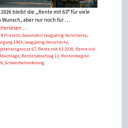
 2026 bleibt die „Rente mit 63“ für viele
n Wunsch, aber nur noch für …
iterlesen …
Schlagwörter
8 Prozent
,
besonders langjährig Versicherte
,
hrgang 1963
,
langjährig Versicherte
,
elaltersgrenze 67
,
Rente mit 63 2026
,
Rente mit
 Abschläge
,
Rentenabschlag 13
,
Rentenbeginn
26
,
Schwerbehinderung