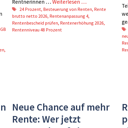
Rentnerinnen …
Weiterlesen …
Te
Schlagwörter
24 Prozent
,
Besteuerung von Renten
,
Rente
n
we
brutto netto 2026
,
Rentenanpassung 4
,
ge
Rentenbescheid prüfen
,
Rentenerhöhung 2026
,
SGB
Rentenniveau 48 Prozent
ne
Re
en
,
Re
on
Neue Chance auf mehr
R
Rente: Wer jetzt
p