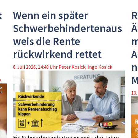
:
Wenn ein später
R
Schwerbehindertenaus
Ä
weis die Rente
m
rückwirkend rettet
A
n
6. Juli 2026, 14:48 Uhr
Peter Kosick
,
Ingo Kosick
M
k
16.
Ein Schwerbehindertenausweis, der Jahre