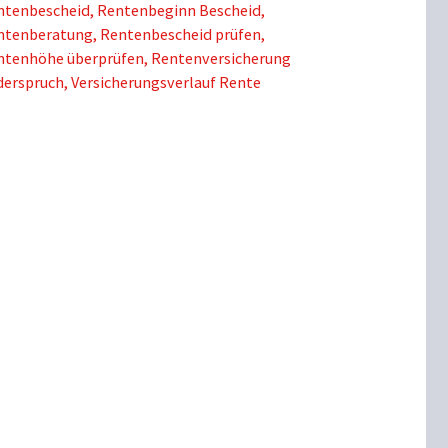
ntenbescheid
,
Rentenbeginn Bescheid
,
ntenberatung
,
Rentenbescheid prüfen
,
ntenhöhe überprüfen
,
Rentenversicherung
derspruch
,
Versicherungsverlauf Rente