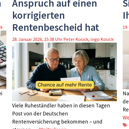
n
Anspruch auf einen
S
korrigierten
I
Rentenbescheid hat
ck
19.
28. Januar 2026, 15:38 Uhr
Peter Kosick
,
Ingo Kosick
i
Na
de
Viele Ruheständler haben in diesen Tagen
Re
Post von der Deutschen
We
Rentenversicherung bekommen – und