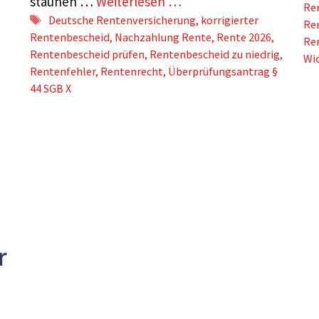
staunen …
Weiterlesen …
Re
Schlagwörter
Deutsche Rentenversicherung
,
korrigierter
Re
Rentenbescheid
,
Nachzahlung Rente
,
Rente 2026
,
Re
Rentenbescheid prüfen
,
Rentenbescheid zu niedrig
,
Wi
Rentenfehler
,
Rentenrecht
,
Überprüfungsantrag §
44 SGB X
r