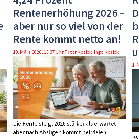
4,24 Prozent
R
Rentenerhöhung 2026 –
D
e
aber nur so viel von der
b
Rente kommt netto an!
R
u
18. März 2026, 16:37 Uhr
Peter Kosick
,
Ingo Kosick
1. 
Die Rente steigt 2026 stärker als erwartet –
aber nach Abzügen kommt bei vielen
Re