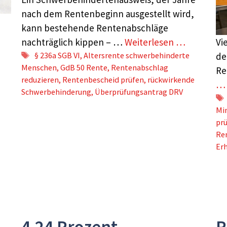
nach dem Rentenbeginn ausgestellt wird,
kann bestehende Rentenabschläge
nachträglich kippen – …
Weiterlesen …
Vi
Schlagwörter
§ 236a SGB VI
,
Altersrente schwerbehinderte
de
Menschen
,
GdB 50 Rente
,
Rentenabschlag
Re
reduzieren
,
Rentenbescheid prüfen
,
rückwirkende
…
Schwerbehinderung
,
Überprüfungsantrag DRV
Min
pr
Ren
Er