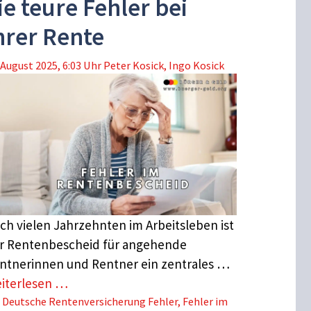
ie teure Fehler bei
hrer Rente
 August 2025, 6:03 Uhr
Peter Kosick
,
Ingo Kosick
ch vielen Jahrzehnten im Arbeitsleben ist
r Rentenbescheid für angehende
ntnerinnen und Rentner ein zentrales …
iterlesen …
Schlagwörter
Deutsche Rentenversicherung Fehler
,
Fehler im