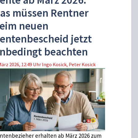
ente ab März 2026:
as müssen Rentner
eim neuen
entenbescheid jetzt
nbedingt beachten
März 2026, 12:49 Uhr
Ingo Kosick
,
Peter Kosick
ntenbezieher erhalten ab März 2026 zum