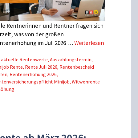
ele Rentnerinnen und Rentner fragen sich
rzeit, was von der großen
ntenerhöhung im Juli 2026 …
Weiterlesen
Schlagwörter
aktuelle Rentenwerte
,
Auszahlungstermin
,
ijob Rente
,
Rente Juli 2026
,
Rentenbescheid
üfen
,
Rentenerhöhung 2026
,
tenversicherungspflicht Minijob
,
Witwenrente
höhung