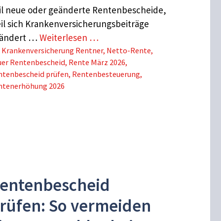
il neue oder geänderte Rentenbescheide,
il sich Krankenversicherungsbeiträge
ändert …
Weiterlesen …
Schlagwörter
Krankenversicherung Rentner
,
Netto-Rente
,
uer Rentenbescheid
,
Rente März 2026
,
ntenbescheid prüfen
,
Rentenbesteuerung
,
ntenerhöhung 2026
entenbescheid
rüfen: So vermeiden