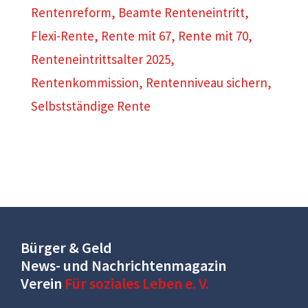
Rentenreform
,
Beamte Renteneintritt
,
Flexi-Rente
,
Rente mit 67
,
Rente mit 70
,
Renteneintrittsalter 2025
,
Rentenkommission
,
Rentenniveau sichern
,
Selbstständige Rente
Bürger & Geld
News- und Nachrichtenmagazin
Verein
Für soziales Leben e. V.