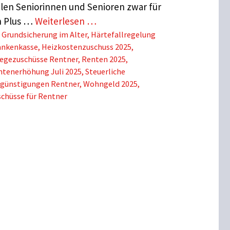
elen Seniorinnen und Senioren zwar für
n Plus …
Weiterlesen …
Schlagwörter
Grundsicherung im Alter
,
Härtefallregelung
ankenkasse
,
Heizkostenzuschuss 2025
,
legezuschüsse Rentner
,
Renten 2025
,
ntenerhöhung Juli 2025
,
Steuerliche
rgünstigungen Rentner
,
Wohngeld 2025
,
chüsse für Rentner