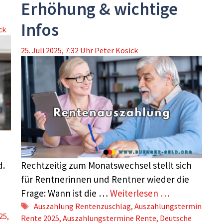
Erhöhung & wichtige
Infos
ck
25. Juli 2025, 7:32 Uhr
Peter Kosick
d.
Rechtzeitig zum Monatswechsel stellt sich
für Rentnerinnen und Rentner wieder die
Frage: Wann ist die …
Weiterlesen …
Schlagwörter
Auszahlung Rentenzuschlag
,
Auszahlungstermin
25
,
Rente 2025
,
Auszahlungstermine Rente
,
Deutsche