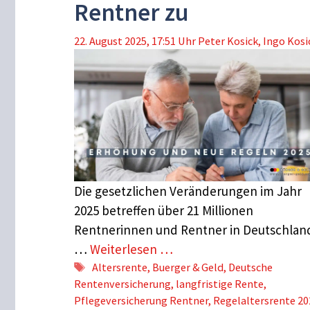
Rentner zu
22. August 2025, 17:51 Uhr
Peter Kosick
,
Ingo Kosi
Die gesetzlichen Veränderungen im Jahr
2025 betreffen über 21 Millionen
Rentnerinnen und Rentner in Deutschlan
…
Weiterlesen …
Schlagwörter
Altersrente
,
Buerger & Geld
,
Deutsche
Rentenversicherung
,
langfristige Rente
,
Pflegeversicherung Rentner
,
Regelaltersrente 20