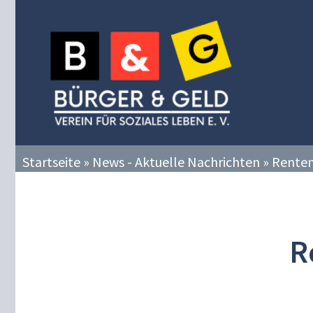
Zum
Inhalt
springen
Startseite
»
News - Aktuelle Nachrichten
»
Renten
R