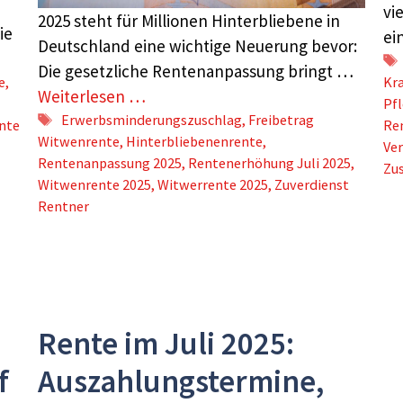
vi
2025 steht für Millionen Hinterbliebene in
ie
ei
Deutschland eine wichtige Neuerung bevor:
Die gesetzliche Rentenanpassung bringt …
e
,
Kr
Weiterlesen …
Pf
Schlagwörter
Erwerbsminderungszuschlag
,
Freibetrag
nte
Re
Witwenrente
,
Hinterbliebenenrente
,
Ve
Rentenanpassung 2025
,
Rentenerhöhung Juli 2025
,
Zus
Witwenrente 2025
,
Witwerrente 2025
,
Zuverdienst
Rentner
Rente im Juli 2025:
f
Auszahlungstermine,