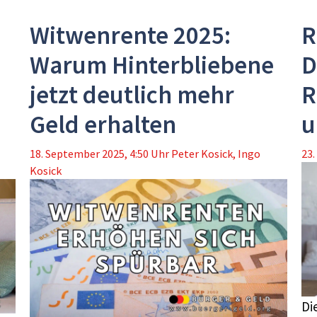
:
Witwenrente 2025:
R
Warum Hinterbliebene
D
jetzt deutlich mehr
R
Geld erhalten
u
18. September 2025, 4:50 Uhr
Peter Kosick
,
Ingo
23.
Kosick
Di