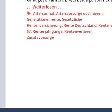
…
Weiterlesen …
Schlagwörter
Altersarmut
,
Altersvorsorge optimieren
,
Generationenrente
,
Gesetzliche
Rentenversicherung
,
Rente Deutschland
,
Rente m
67
,
Rentenjahrgänge
,
Rentenverlierer
,
Zusatzvorsorge