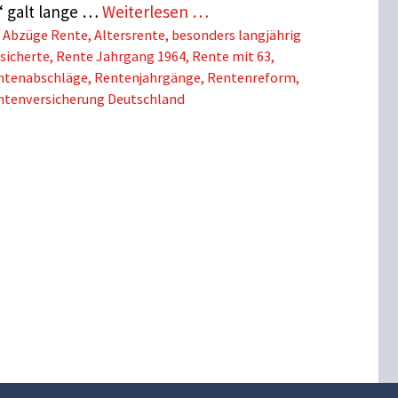
“ galt lange …
Weiterlesen …
Schlagwörter
Abzüge Rente
,
Altersrente
,
besonders langjährig
sicherte
,
Rente Jahrgang 1964
,
Rente mit 63
,
ntenabschläge
,
Rentenjahrgänge
,
Rentenreform
,
ntenversicherung Deutschland