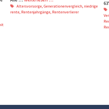
63
Schlagwörter
Altersvorsorge
,
Generationenvergleich
,
niedrige
rente
,
Rentenjahrgänge
,
Rentenverlierer
Ver
Re
it
Re