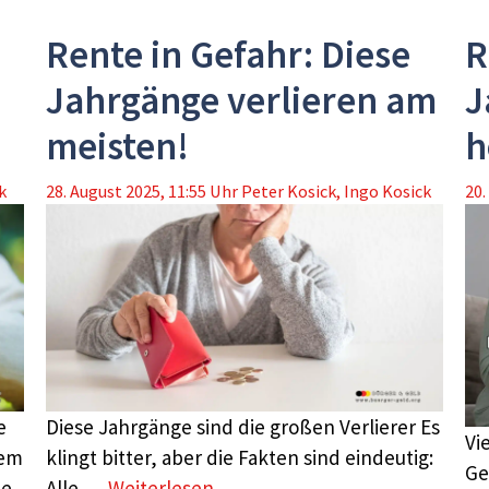
Rente in Gefahr: Diese
R
Jahrgänge verlieren am
J
meisten!
h
k
28. August 2025, 11:55 Uhr
Peter Kosick
,
Ingo Kosick
20.
e
Diese Jahrgänge sind die großen Verlierer Es
Vi
dem
klingt bitter, aber die Fakten sind eindeutig:
Ge
te
Alle …
Weiterlesen …