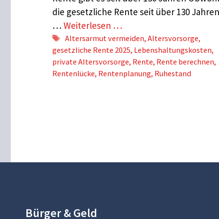
die gesetzliche Rente seit über 130 Jahre
…
Weiterlesen …
Schlagwörter
Altersarmut vermeiden
,
Altersvorsorge
,
gesetzliche Rente 2025
,
Lebenshaltungskosten
,
private Altersvorsorge
,
Rente
,
Rente berechnen
,
Rentenlücke
,
Rentenplanung
,
Ruhestand
Bürger & Geld