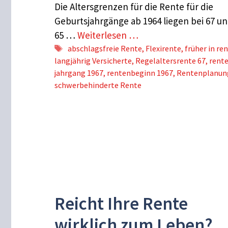
Die Altersgrenzen für die Rente für die
Geburtsjahrgänge ab 1964 liegen bei 67 u
65 …
Weiterlesen …
Schlagwörter
abschlagsfreie Rente
,
Flexirente
,
früher in re
langjährig Versicherte
,
Regelaltersrente 67
,
rent
jahrgang 1967
,
rentenbeginn 1967
,
Rentenplanun
schwerbehinderte Rente
Reicht Ihre Rente
wirklich zum Leben?