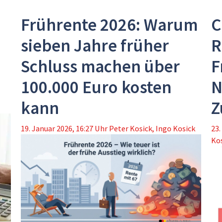
Frührente 2026: Warum
C
sieben Jahre früher
R
Schluss machen über
F
100.000 Euro kosten
N
kann
Z
19. Januar 2026, 16:27 Uhr
Peter Kosick
,
Ingo Kosick
23.
Ko