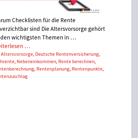
rum Checklisten für die Rente
verzichtbar sind Die Altersvorsorge gehört
 den wichtigsten Themen in …
iterlesen …
Schlagwörter
Altersvorsorge
,
Deutsche Rentenversicherung
,
ührente
,
Nebeneinkommen
,
Rente berechnen
,
ntenberechnung
,
Rentenplanung
,
Rentenpunkte
,
ntenzuschlag