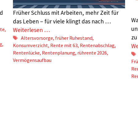
nd
Früher Schluss mit Arbeiten, mehr Zeit für
Wa
das Leben – für viele klingt das nach …
un
nte
,
Weiterlesen …
e
zu
Schlagwörter
Altersvorsorge
,
früher Ruhestand
,
g
,
Konsumverzicht
,
Rente mit 63
,
Rentenabschlag
,
We
Rentenlücke
,
Rentenplanung
,
rührente 2026
,
Vermögensaufbau
Fr
Re
Re