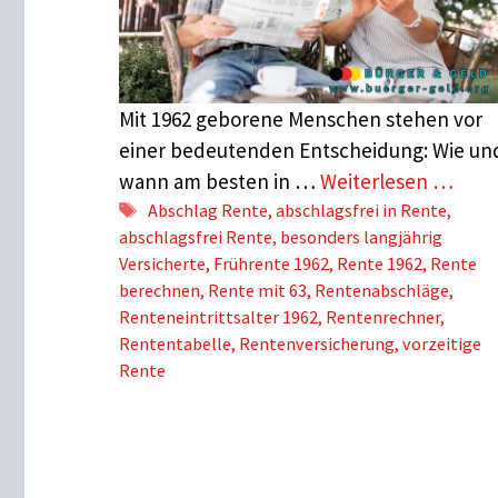
Mit 1962 geborene Menschen stehen vor
einer bedeutenden Entscheidung: Wie un
wann am besten in …
Weiterlesen …
Schlagwörter
Abschlag Rente
,
abschlagsfrei in Rente
,
abschlagsfrei Rente
,
besonders langjährig
Versicherte
,
Frührente 1962
,
Rente 1962
,
Rente
berechnen
,
Rente mit 63
,
Rentenabschläge
,
Renteneintrittsalter 1962
,
Rentenrechner
,
Rententabelle
,
Rentenversicherung
,
vorzeitige
Rente